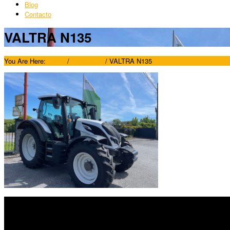
Blog
Contacto
VALTRA N135
You Are Here:
Home
/
Agricultura
/
VALTRA N135
SÍGUENOS
Horario: