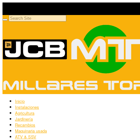
Millares Torrón SL
Maquinaria agrícola y jardinería
Inicio
Instalaciones
Agricultura
Jardinería
Recambios
Maquinaria usada
ATV & SSV