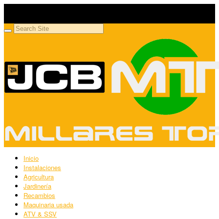
Millares Torrón SL
Maquinaria agrícola y jardinería
Inicio
Instalaciones
Agricultura
Jardinería
Recambios
Maquinaria usada
ATV & SSV