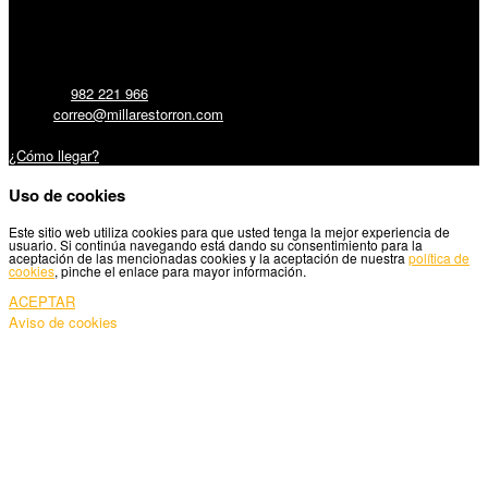
Millares Torrón SL:
Teléfono:
982 221 966
Email:
correo@millarestorron.com
Carretera Santiago, 5 - 27210 Lugo
¿Cómo llegar?
Uso de cookies
Este sitio web utiliza cookies para que usted tenga la mejor experiencia de
usuario. Si continúa navegando está dando su consentimiento para la
aceptación de las mencionadas cookies y la aceptación de nuestra
política de
cookies
, pinche el enlace para mayor información.
ACEPTAR
Aviso de cookies