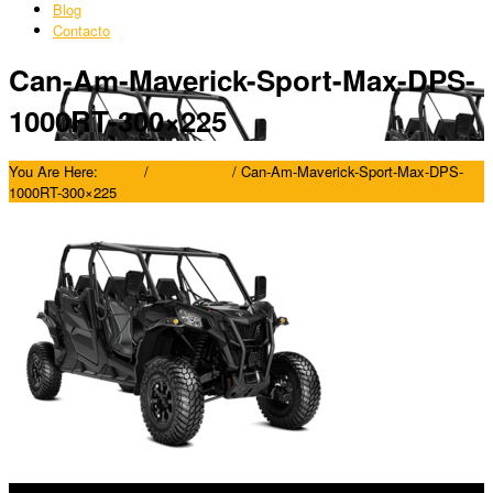
Blog
Contacto
Can-Am-Maverick-Sport-Max-DPS-
1000RT-300×225
You Are Here:
Home
/
ATV & SSV
/
Can-Am-Maverick-Sport-Max-DPS-
1000RT-300×225