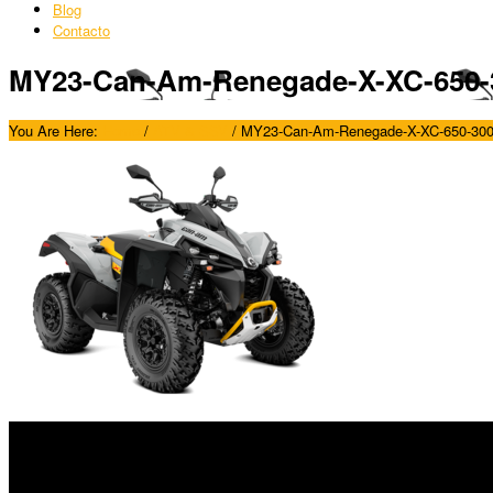
Blog
Contacto
MY23-Can-Am-Renegade-X-XC-650-
You Are Here:
Home
/
ATV & SSV
/
MY23-Can-Am-Renegade-X-XC-650-30
SÍGUENOS
Horario: