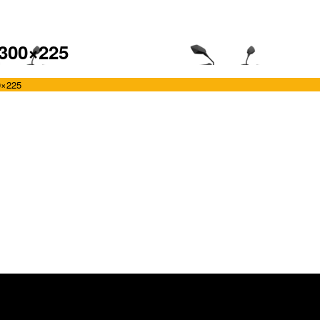
300×225
0×225