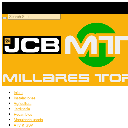
Millares Torrón SL
Maquinaria agrícola y jardinería
Inicio
Instalaciones
Agricultura
Jardinería
Recambios
Maquinaria usada
ATV & SSV