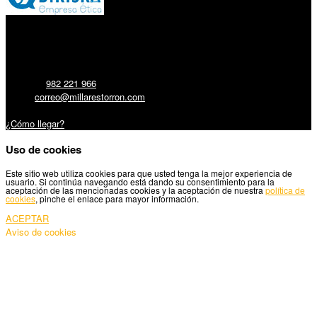
Millares Torrón SL:
Teléfono:
982 221 966
Email:
correo@millarestorron.com
Carretera Santiago, 5 - 27210 Lugo
¿Cómo llegar?
Uso de cookies
Este sitio web utiliza cookies para que usted tenga la mejor experiencia de
usuario. Si continúa navegando está dando su consentimiento para la
aceptación de las mencionadas cookies y la aceptación de nuestra
política de
cookies
, pinche el enlace para mayor información.
ACEPTAR
Aviso de cookies