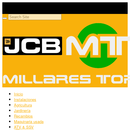
Millares Torrón SL
Maquinaria agrícola y jardinería
Inicio
Instalaciones
Agricultura
Jardinería
Recambios
Maquinaria usada
ATV & SSV