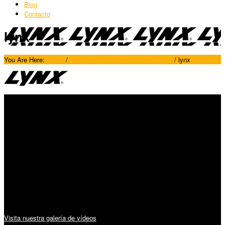
Blog
Contacto
lynx
You Are Here:
Home
/
Maquinaria Agrícola Millares Torrón
/
lynx
SÍGUENOS
Horario:
Lunes a Viernes: 09:00 – 13:30h y 15:30 – 19:15h
Sábado: 10:00 – 13:00h
Audiovisuales:
Visita nuestra galería de vídeos