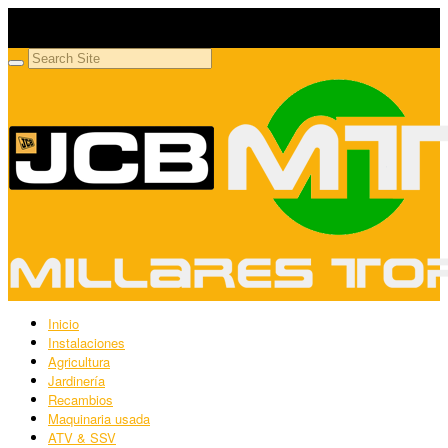
Millares Torrón SL
Maquinaria agrícola y jardinería
Inicio
Instalaciones
Agricultura
Jardinería
Recambios
Maquinaria usada
ATV & SSV