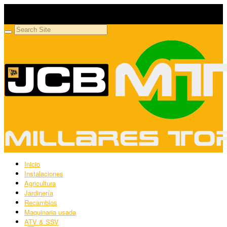
Millares Torrón SL
Maquinaria agrícola y jardinería
Inicio
Instalaciones
Agricultura
Jardinería
Recambios
Maquinaria usada
ATV & SSV