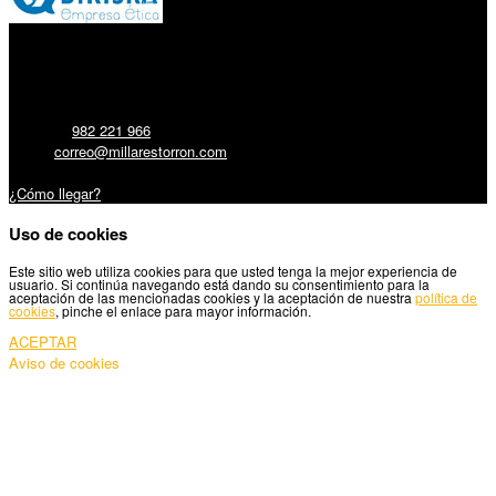
Millares Torrón SL:
Teléfono:
982 221 966
Email:
correo@millarestorron.com
Carretera Santiago, 5 - 27210 Lugo
¿Cómo llegar?
Uso de cookies
Este sitio web utiliza cookies para que usted tenga la mejor experiencia de
usuario. Si continúa navegando está dando su consentimiento para la
aceptación de las mencionadas cookies y la aceptación de nuestra
política de
cookies
, pinche el enlace para mayor información.
ACEPTAR
Aviso de cookies