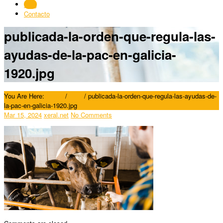
Blog
Contacto
publicada-la-orden-que-regula-las-
ayudas-de-la-pac-en-galicia-
1920.jpg
You Are Here:
Home
/
Blog
/
publicada-la-orden-que-regula-las-ayudas-de-
la-pac-en-galicia-1920.jpg
Mar 15, 2024
xeral.net
No Comments