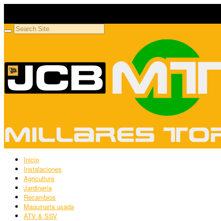
Millares Torrón SL
Maquinaria agrícola y jardinería
Inicio
Instalaciones
Agricultura
Jardinería
Recambios
Maquinaria usada
ATV & SSV