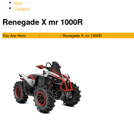
Blog
Contacto
Renegade X mr 1000R
You Are Here:
Home
/
Renegade
/
Renegade X mr 1000R