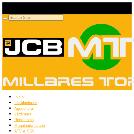
Millares Torrón SL
Maquinaria agrícola y jardinería
Inicio
Instalaciones
Agricultura
Jardinería
Recambios
Maquinaria usada
ATV & SSV