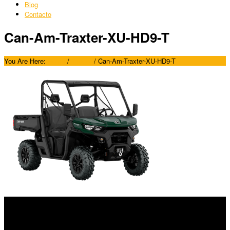
Blog
Contacto
Can-Am-Traxter-XU-HD9-T
You Are Here:
Home
/
Traxter
/
Can-Am-Traxter-XU-HD9-T
SÍGUENOS
Horario: