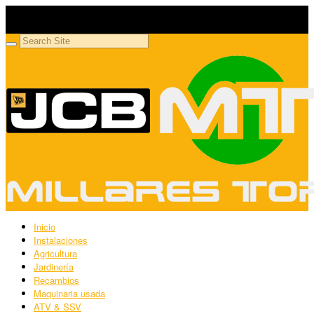
Millares Torrón SL
Maquinaria agrícola y jardinería
Inicio
Instalaciones
Agricultura
Jardinería
Recambios
Maquinaria usada
ATV & SSV