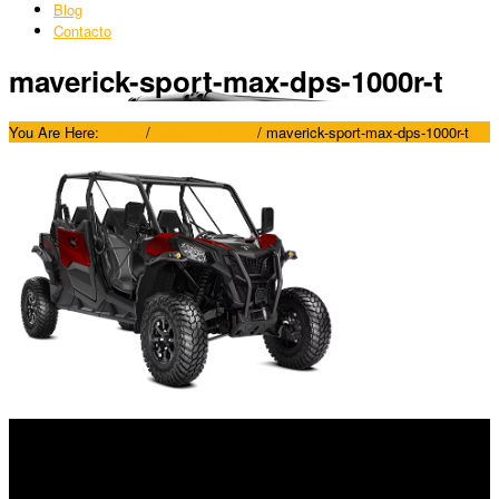
Blog
Contacto
maverick-sport-max-dps-1000r-t
You Are Here:
Home
/
Maverick Sport
/
maverick-sport-max-dps-1000r-t
SÍGUENOS
Horario: