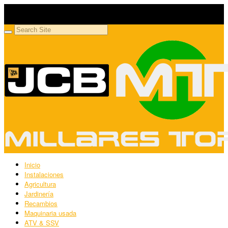
Millares Torrón SL
Maquinaria agrícola y jardinería
Inicio
Instalaciones
Agricultura
Jardinería
Recambios
Maquinaria usada
ATV & SSV