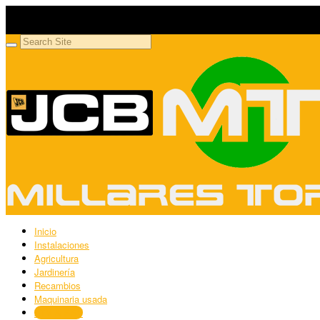
Millares Torrón SL
Maquinaria agrícola y jardinería
Inicio
Instalaciones
Agricultura
Jardinería
Recambios
Maquinaria usada
ATV & SSV