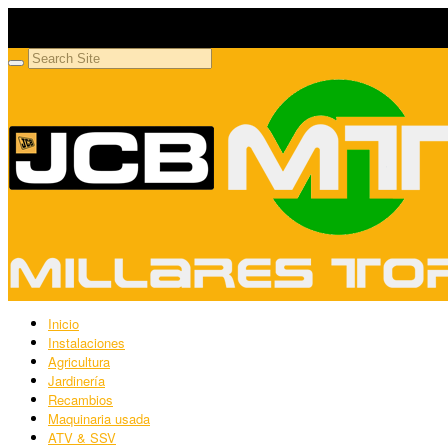
Millares Torrón SL
Maquinaria agrícola y jardinería
Inicio
Instalaciones
Agricultura
Jardinería
Recambios
Maquinaria usada
ATV & SSV