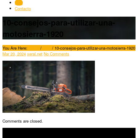
Blog
Contacto
10-consejos-para-utilizar-una-
motosierra-1920
You Are Here:
Home
/
Blog
/
10-consejos-para-utilizar-una-motosierra-1920
Mar 20, 2024
xeral.net
No Comments
Comments are closed.
SÍGUENOS