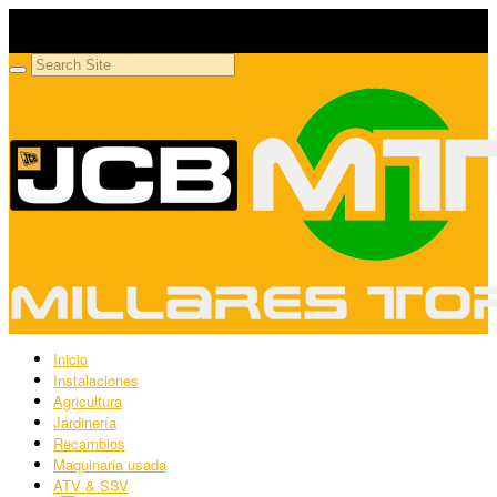
Millares Torrón SL
Maquinaria agrícola y jardinería
Inicio
Instalaciones
Agricultura
Jardinería
Recambios
Maquinaria usada
ATV & SSV