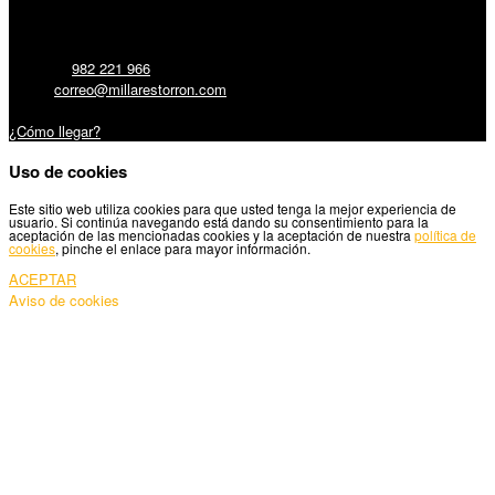
Millares Torrón SL:
Teléfono:
982 221 966
Email:
correo@millarestorron.com
Carretera Santiago, 5 - 27210 Lugo
¿Cómo llegar?
Uso de cookies
Este sitio web utiliza cookies para que usted tenga la mejor experiencia de
usuario. Si continúa navegando está dando su consentimiento para la
aceptación de las mencionadas cookies y la aceptación de nuestra
política de
cookies
, pinche el enlace para mayor información.
ACEPTAR
Aviso de cookies