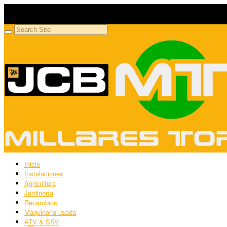
Millares Torrón SL
Maquinaria agrícola y jardinería
Inicio
Instalaciones
Agricultura
Jardinería
Recambios
Maquinaria usada
ATV & SSV