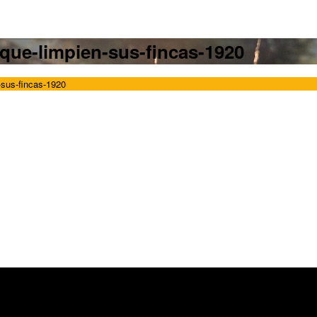
-que-limpien-sus-fincas-1920
-sus-fincas-1920