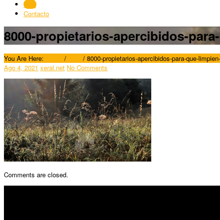
Blog
Contacto
8000-propietarios-apercibidos-para
You Are Here:
Home
/
Blog
/
8000-propietarios-apercibidos-para-que-limpien
Ago 4, 2021
xeral.net
No Comments
Comments are closed.
SÍGUENOS
Horario: