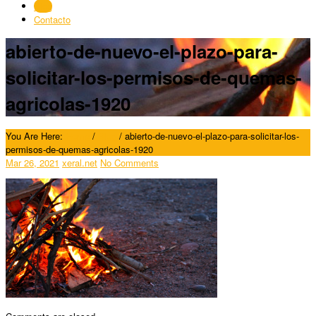
Blog
Contacto
abierto-de-nuevo-el-plazo-para-
solicitar-los-permisos-de-quemas-
agricolas-1920
You Are Here:
Home
/
Blog
/
abierto-de-nuevo-el-plazo-para-solicitar-los-
permisos-de-quemas-agricolas-1920
Mar 26, 2021
xeral.net
No Comments