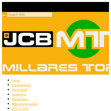
Millares Torrón SL
Maquinaria agrícola y jardinería
Inicio
Instalaciones
Agricultura
Jardinería
Recambios
Maquinaria usada
ATV & SSV