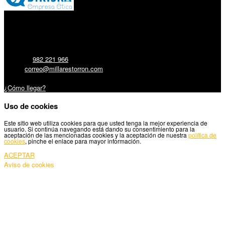
Millares Torrón SL:
Teléfono:
982 221 966
Email:
correo@millarestorron.com
Carretera Santiago, 5 - 27210 Lugo
¿Cómo llegar?
Uso de cookies
Este sitio web utiliza cookies para que usted tenga la mejor experiencia de
usuario. Si continúa navegando está dando su consentimiento para la
aceptación de las mencionadas cookies y la aceptación de nuestra
política de
cookies
, pinche el enlace para mayor información.
ACEPTAR
Aviso de cookies