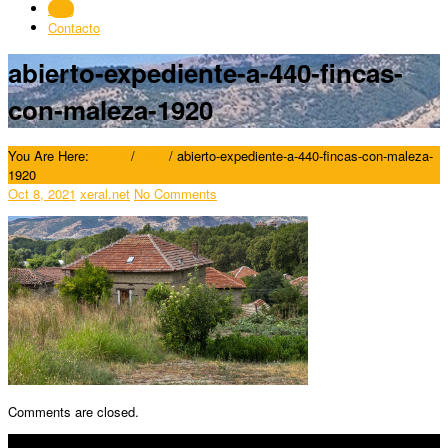
Blog
Contacto
abierto-expediente-a-440-fincas-
con-maleza-1920
You Are Here:
Home
/
Blog
/
abierto-expediente-a-440-fincas-con-maleza-
1920
Oct 8, 2021
xeral.net
No Comments
Comments are closed.
SÍGUENOS