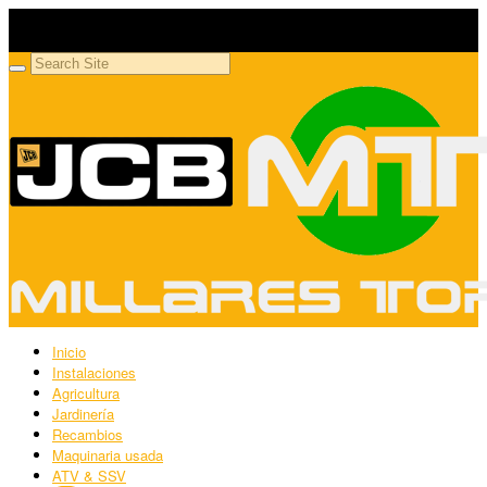
Millares Torrón SL
Maquinaria agrícola y jardinería
Inicio
Instalaciones
Agricultura
Jardinería
Recambios
Maquinaria usada
ATV & SSV