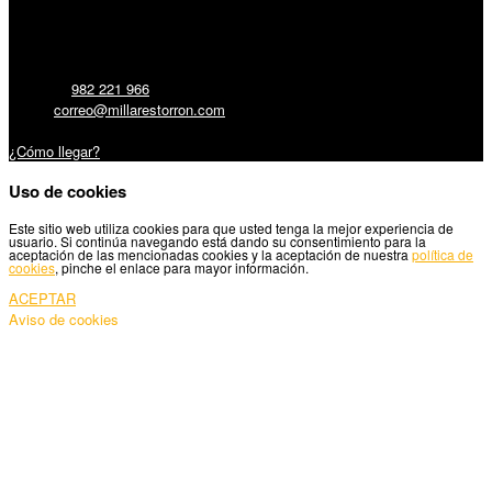
Millares Torrón SL:
Teléfono:
982 221 966
Email:
correo@millarestorron.com
Carretera Santiago, 5 - 27210 Lugo
¿Cómo llegar?
Uso de cookies
Este sitio web utiliza cookies para que usted tenga la mejor experiencia de
usuario. Si continúa navegando está dando su consentimiento para la
aceptación de las mencionadas cookies y la aceptación de nuestra
política de
cookies
, pinche el enlace para mayor información.
ACEPTAR
Aviso de cookies