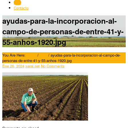
Blog
Contacto
ayudas-para-la-incorporacion-al-
campo-de-personas-de-entre-41-y-
55-anhos-1920.jpg
You Are Here:
Home
/
Blog
/
ayudas-para-la-incorporacion-al-campo-de-
personas-de-entre-41-y-55-anhos-1920.jpg
Ene 26, 2024
xeral.net
No Comments