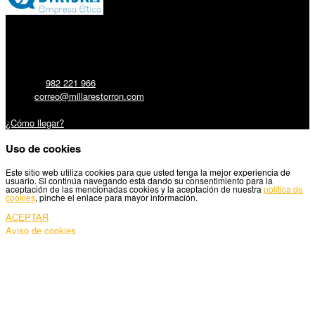
Millares Torrón SL:
Teléfono:
982 221 966
Email:
correo@millarestorron.com
Carretera Santiago, 5 - 27210 Lugo
¿Cómo llegar?
Uso de cookies
Este sitio web utiliza cookies para que usted tenga la mejor experiencia de
usuario. Si continúa navegando está dando su consentimiento para la
aceptación de las mencionadas cookies y la aceptación de nuestra
política de
cookies
, pinche el enlace para mayor información.
ACEPTAR
Aviso de cookies