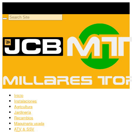
Millares Torrón SL
Maquinaria agrícola y jardinería
Inicio
Instalaciones
Agricultura
Jardinería
Recambios
Maquinaria usada
ATV & SSV