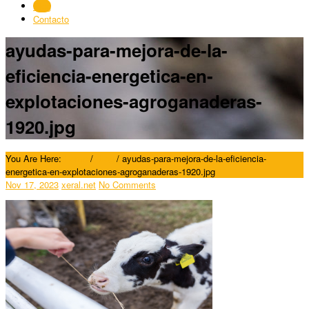
Blog
Contacto
ayudas-para-mejora-de-la-
eficiencia-energetica-en-
explotaciones-agroganaderas-
1920.jpg
You Are Here:
Home
/
Blog
/
ayudas-para-mejora-de-la-eficiencia-
energetica-en-explotaciones-agroganaderas-1920.jpg
Nov 17, 2023
xeral.net
No Comments