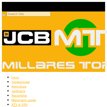
Millares Torrón SL
Maquinaria agrícola y jardinería
Inicio
Instalaciones
Agricultura
Jardinería
Recambios
Maquinaria usada
ATV & SSV