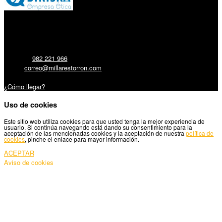
Millares Torrón SL:
Teléfono:
982 221 966
Email:
correo@millarestorron.com
Carretera Santiago, 5 - 27210 Lugo
¿Cómo llegar?
Uso de cookies
Este sitio web utiliza cookies para que usted tenga la mejor experiencia de
usuario. Si continúa navegando está dando su consentimiento para la
aceptación de las mencionadas cookies y la aceptación de nuestra
política de
cookies
, pinche el enlace para mayor información.
ACEPTAR
Aviso de cookies