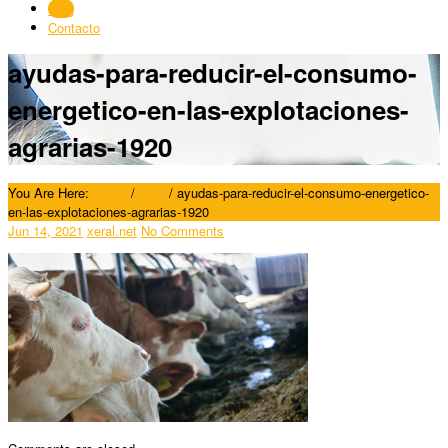
Blog
Contacto
ayudas-para-reducir-el-consumo-
energetico-en-las-explotaciones-
agrarias-1920
You Are Here:
Home
/
Blog
/
ayudas-para-reducir-el-consumo-energetico-
en-las-explotaciones-agrarias-1920
Jun 14, 2021
xeral.net
No Comments