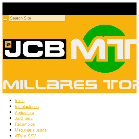
Millares Torrón SL
Maquinaria agrícola y jardinería
Inicio
Instalaciones
Agricultura
Jardinería
Recambios
Maquinaria usada
ATV & SSV