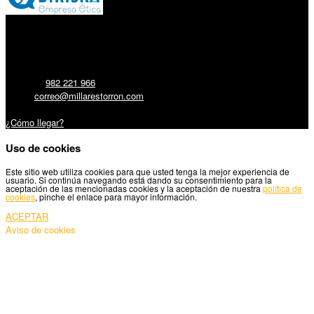
Millares Torrón SL:
Teléfono:
982 221 966
Email:
correo@millarestorron.com
Carretera Santiago, 5 - 27210 Lugo
¿Cómo llegar?
Uso de cookies
Este sitio web utiliza cookies para que usted tenga la mejor experiencia de
usuario. Si continúa navegando está dando su consentimiento para la
aceptación de las mencionadas cookies y la aceptación de nuestra
política de
cookies
, pinche el enlace para mayor información.
ACEPTAR
Aviso de cookies