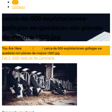
Blog
Contacto
cerca-de-500-explotaciones-
gallegas-se-quedaran-sin-planes-
de-mejora-1920.jpg
You Are Here:
Home
/
Blog
/
cerca-de-500-explotaciones-gallegas-se-
quedaran-sin-planes-de-mejora-1920.jpg
Feb 5, 2025
xeral.net
No Comments