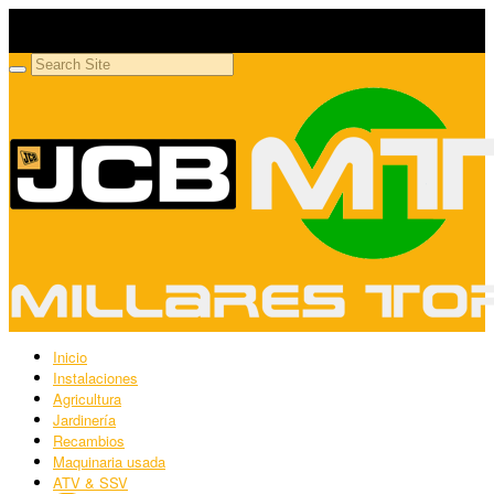
Millares Torrón SL
Maquinaria agrícola y jardinería
Inicio
Instalaciones
Agricultura
Jardinería
Recambios
Maquinaria usada
ATV & SSV