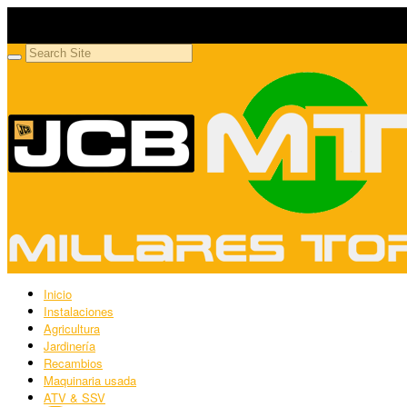
Millares Torrón SL
Maquinaria agrícola y jardinería
Inicio
Instalaciones
Agricultura
Jardinería
Recambios
Maquinaria usada
ATV & SSV