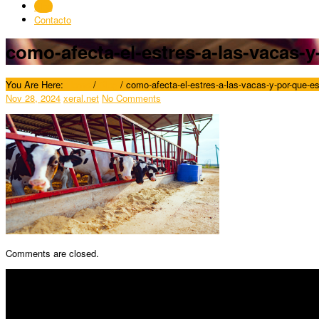
Blog
Contacto
como-afecta-el-estres-a-las-vacas-y
You Are Here:
Home
/
Blog
/
como-afecta-el-estres-a-las-vacas-y-por-que-es
Nov 28, 2024
xeral.net
No Comments
Comments are closed.
SÍGUENOS
Horario: