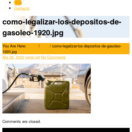
Blog
Contacto
como-legalizar-los-depositos-de-
gasoleo-1920.jpg
You Are Here:
Home
/
Blog
/
como-legalizar-los-depositos-de-gasoleo-
1920.jpg
Abr 26, 2023
xeral.net
No Comments
Comments are closed.
SÍGUENOS