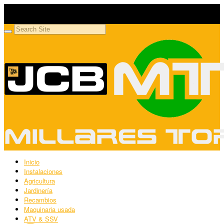
Millares Torrón SL
Maquinaria agrícola y jardinería
Inicio
Instalaciones
Agricultura
Jardinería
Recambios
Maquinaria usada
ATV & SSV