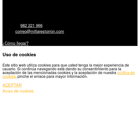
Millares Torrón SL:
Teléfono:
982 221 966
Email:
correo@millarestorron.com
Carretera Santiago, 5 - 27210 Lugo
¿Cómo llegar?
Uso de cookies
Este sitio web utiliza cookies para que usted tenga la mejor experiencia de
usuario. Si continúa navegando está dando su consentimiento para la
aceptación de las mencionadas cookies y la aceptación de nuestra
política de
cookies
, pinche el enlace para mayor información.
ACEPTAR
Aviso de cookies