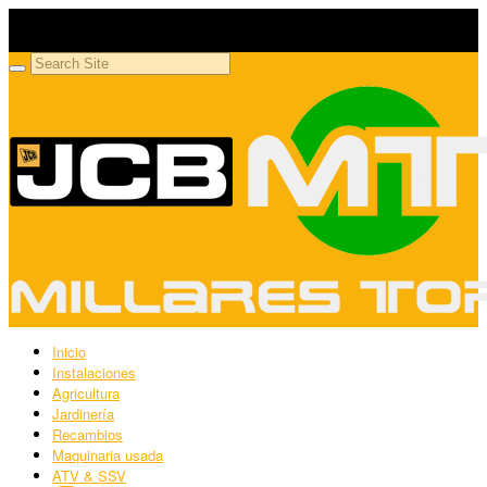
Millares Torrón SL
Maquinaria agrícola y jardinería
Inicio
Instalaciones
Agricultura
Jardinería
Recambios
Maquinaria usada
ATV & SSV