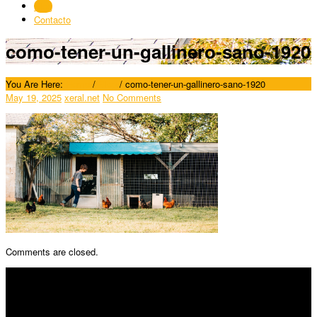
Blog
Contacto
como-tener-un-gallinero-sano-1920
You Are Here:
Home
/
Blog
/
como-tener-un-gallinero-sano-1920
May 19, 2025
xeral.net
No Comments
Comments are closed.
SÍGUENOS
Horario: