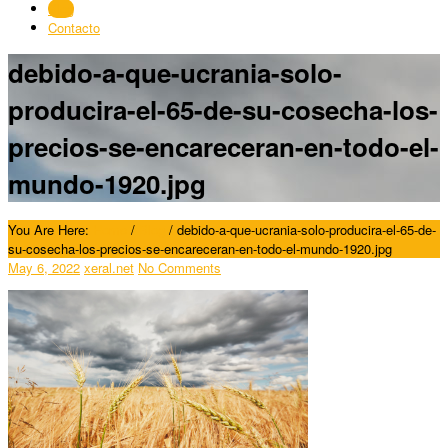
Blog
Contacto
debido-a-que-ucrania-solo-
producira-el-65-de-su-cosecha-los-
precios-se-encareceran-en-todo-el-
mundo-1920.jpg
You Are Here:
Home
/
Blog
/
debido-a-que-ucrania-solo-producira-el-65-de-
su-cosecha-los-precios-se-encareceran-en-todo-el-mundo-1920.jpg
May 6, 2022
xeral.net
No Comments