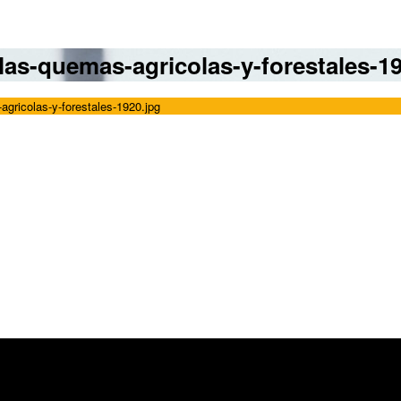
as-quemas-agricolas-y-forestales-19
gricolas-y-forestales-1920.jpg