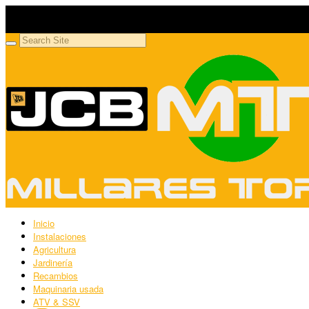
Millares Torrón SL
Maquinaria agrícola y jardinería
Inicio
Instalaciones
Agricultura
Jardinería
Recambios
Maquinaria usada
ATV & SSV