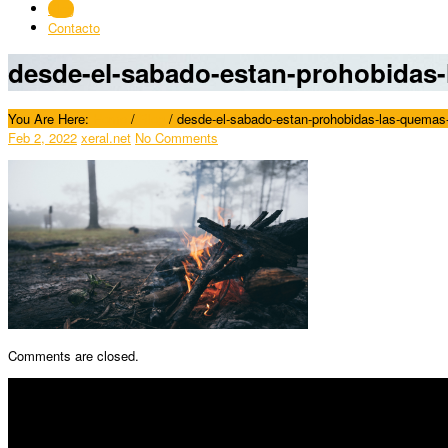
Blog
Contacto
desde-el-sabado-estan-prohobidas-l
You Are Here:
Home
/
Blog
/
desde-el-sabado-estan-prohobidas-las-quemas-a
Feb 2, 2022
xeral.net
No Comments
Comments are closed.
SÍGUENOS
Horario: