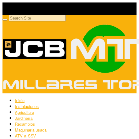
Millares Torrón SL
Maquinaria agrícola y jardinería
Inicio
Instalaciones
Agricultura
Jardinería
Recambios
Maquinaria usada
ATV & SSV