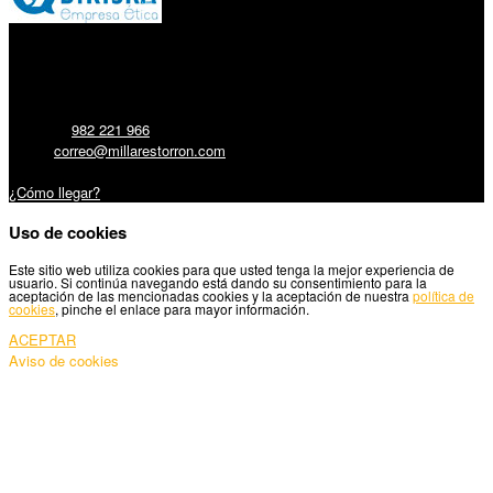
Millares Torrón SL:
Teléfono:
982 221 966
Email:
correo@millarestorron.com
Carretera Santiago, 5 - 27210 Lugo
¿Cómo llegar?
Uso de cookies
Este sitio web utiliza cookies para que usted tenga la mejor experiencia de
usuario. Si continúa navegando está dando su consentimiento para la
aceptación de las mencionadas cookies y la aceptación de nuestra
política de
cookies
, pinche el enlace para mayor información.
ACEPTAR
Aviso de cookies