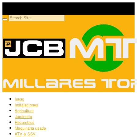
Millares Torrón SL
Maquinaria agrícola y jardinería
Inicio
Instalaciones
Agricultura
Jardinería
Recambios
Maquinaria usada
ATV & SSV