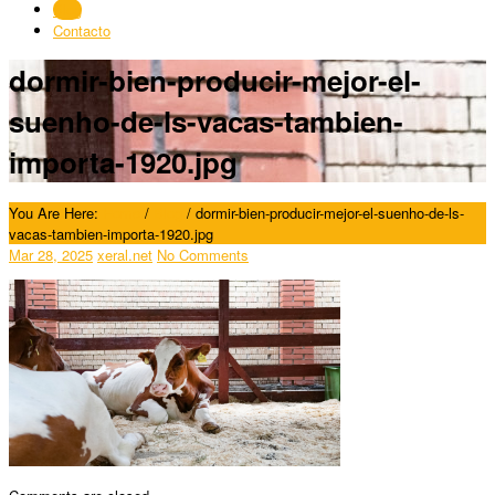
Blog
Contacto
dormir-bien-producir-mejor-el-
suenho-de-ls-vacas-tambien-
importa-1920.jpg
You Are Here:
Home
/
Blog
/
dormir-bien-producir-mejor-el-suenho-de-ls-
vacas-tambien-importa-1920.jpg
Mar 28, 2025
xeral.net
No Comments