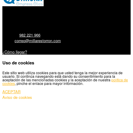
Millares Torrón SL:
Teléfono:
982 221 966
Email:
correo@millarestorron.com
Carretera Santiago, 5 - 27210 Lugo
¿Cómo llegar?
Uso de cookies
Este sitio web utiliza cookies para que usted tenga la mejor experiencia de
usuario. Si continúa navegando está dando su consentimiento para la
aceptación de las mencionadas cookies y la aceptación de nuestra
política de
cookies
, pinche el enlace para mayor información.
ACEPTAR
Aviso de cookies