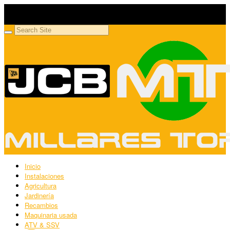
Millares Torrón SL
Maquinaria agrícola y jardinería
Inicio
Instalaciones
Agricultura
Jardinería
Recambios
Maquinaria usada
ATV & SSV