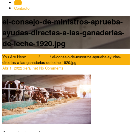
Blog
Contacto
el-consejo-de-ministros-aprueba-
ayudas-directas-a-las-ganaderias-
de-leche-1920.jpg
You Are Here:
Home
/
Blog
/
el-consejo-de-ministros-aprueba-ayudas-
directas-a-las-ganaderias-de-leche-1920.jpg
Abr 1, 2022
xeral.net
No Comments