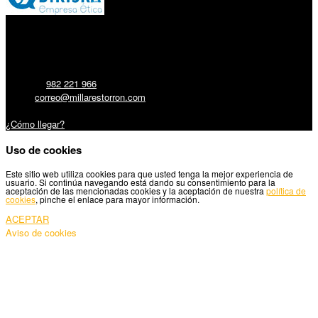
Millares Torrón SL:
Teléfono:
982 221 966
Email:
correo@millarestorron.com
Carretera Santiago, 5 - 27210 Lugo
¿Cómo llegar?
Uso de cookies
Este sitio web utiliza cookies para que usted tenga la mejor experiencia de
usuario. Si continúa navegando está dando su consentimiento para la
aceptación de las mencionadas cookies y la aceptación de nuestra
política de
cookies
, pinche el enlace para mayor información.
ACEPTAR
Aviso de cookies