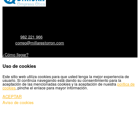
Millares Torrón SL:
Teléfono:
982 221 966
Email:
correo@millarestorron.com
Carretera Santiago, 5 - 27210 Lugo
¿Cómo llegar?
Uso de cookies
Este sitio web utiliza cookies para que usted tenga la mejor experiencia de
usuario. Si continúa navegando está dando su consentimiento para la
aceptación de las mencionadas cookies y la aceptación de nuestra
política de
cookies
, pinche el enlace para mayor información.
ACEPTAR
Aviso de cookies