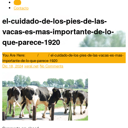
Blog
Contacto
el-cuidado-de-los-pies-de-las-
vacas-es-mas-importante-de-lo-
que-parece-1920
You Are Here:
Home
/
Blog
/
el-cuidado-de-los-pies-de-las-vacas-es-mas-
importante-de-lo-que-parece-1920
Dic 18, 2024
xeral.net
No Comments