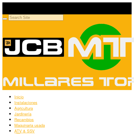
Millares Torrón SL
Maquinaria agrícola y jardinería
Inicio
Instalaciones
Agricultura
Jardinería
Recambios
Maquinaria usada
ATV & SSV