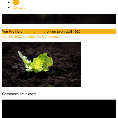
Blog
Contacto
el-huerto-en-abril-1920
You Are Here:
Home
/
Blog
/
el-huerto-en-abril-1920
Abr 10, 2023
xeral.net
No Comments
Comments are closed.
SÍGUENOS
Horario: