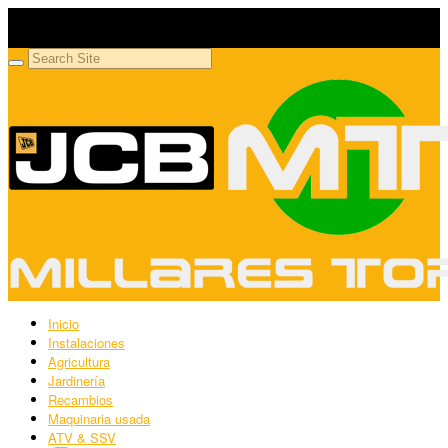
Millares Torrón SL
Maquinaria agrícola y jardinería
Inicio
Instalaciones
Agricultura
Jardinería
Recambios
Maquinaria usada
ATV & SSV