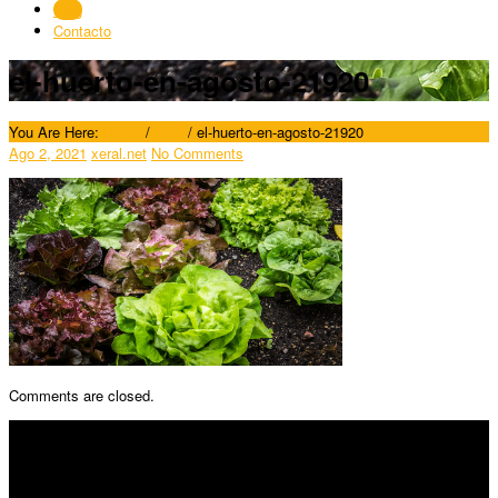
Blog
Contacto
el-huerto-en-agosto-21920
You Are Here:
Home
/
Blog
/
el-huerto-en-agosto-21920
Ago 2, 2021
xeral.net
No Comments
Comments are closed.
SÍGUENOS
Horario: