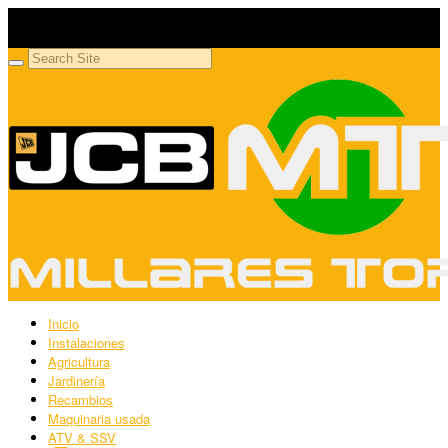
Millares Torrón SL
Maquinaria agrícola y jardinería
Inicio
Instalaciones
Agricultura
Jardinería
Recambios
Maquinaria usada
ATV & SSV