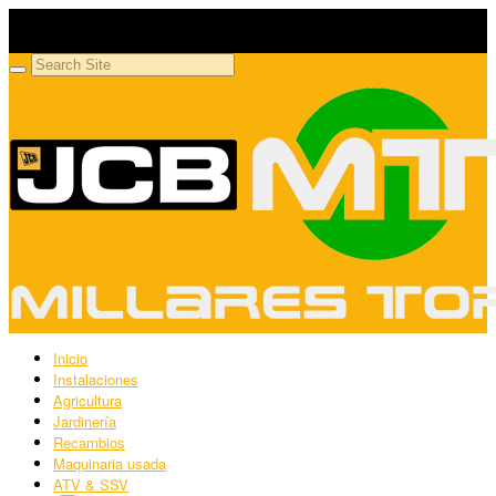
Millares Torrón SL
Maquinaria agrícola y jardinería
Inicio
Instalaciones
Agricultura
Jardinería
Recambios
Maquinaria usada
ATV & SSV