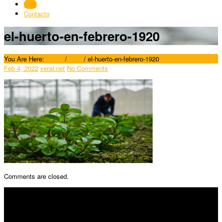
Blog
Contacto
el-huerto-en-febrero-1920
You Are Here:
Home
/
Blog
/
el-huerto-en-febrero-1920
Feb 4, 2022
xeral.net
No Comments
Comments are closed.
SÍGUENOS
Horario: