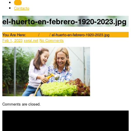
Blog
Contacto
el-huerto-en-febrero-1920-2023.jpg
You Are Here:
Home
/
Blog
/
el-huerto-en-febrero-1920-2023.jpg
Feb 1, 2023
xeral.net
No Comments
Comments are closed.
SÍGUENOS
Horario: