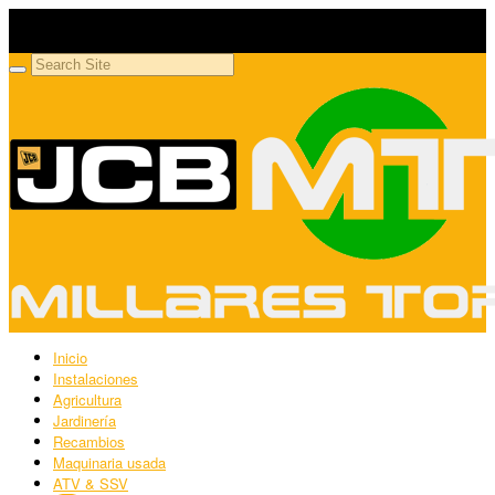
Millares Torrón SL
Maquinaria agrícola y jardinería
Inicio
Instalaciones
Agricultura
Jardinería
Recambios
Maquinaria usada
ATV & SSV