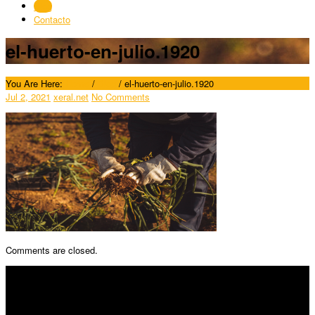
Blog
Contacto
el-huerto-en-julio.1920
You Are Here:
Home
/
Blog
/
el-huerto-en-julio.1920
Jul 2, 2021
xeral.net
No Comments
Comments are closed.
SÍGUENOS
Horario: