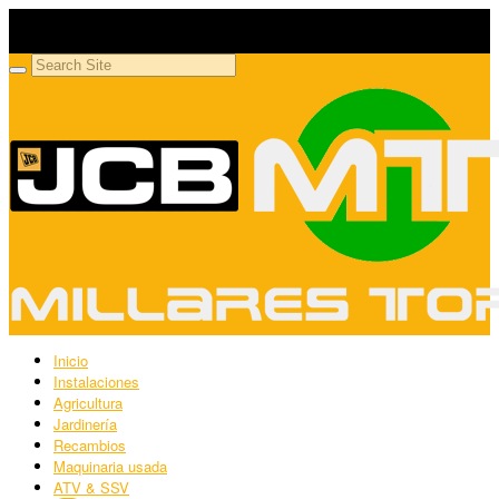
Millares Torrón SL
Maquinaria agrícola y jardinería
Inicio
Instalaciones
Agricultura
Jardinería
Recambios
Maquinaria usada
ATV & SSV