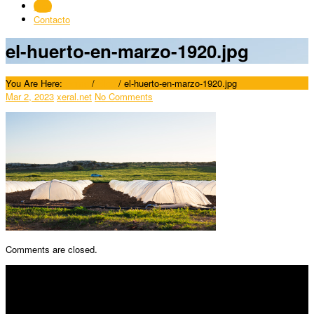
Blog
Contacto
el-huerto-en-marzo-1920.jpg
You Are Here:
Home
/
Blog
/
el-huerto-en-marzo-1920.jpg
Mar 2, 2023
xeral.net
No Comments
Comments are closed.
SÍGUENOS
Horario: