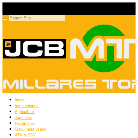
Millares Torrón SL
Maquinaria agrícola y jardinería
Inicio
Instalaciones
Agricultura
Jardinería
Recambios
Maquinaria usada
ATV & SSV