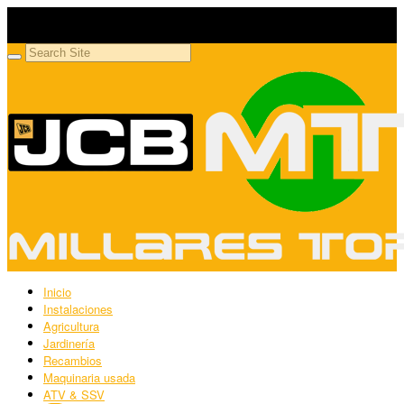
Millares Torrón SL
Maquinaria agrícola y jardinería
Inicio
Instalaciones
Agricultura
Jardinería
Recambios
Maquinaria usada
ATV & SSV