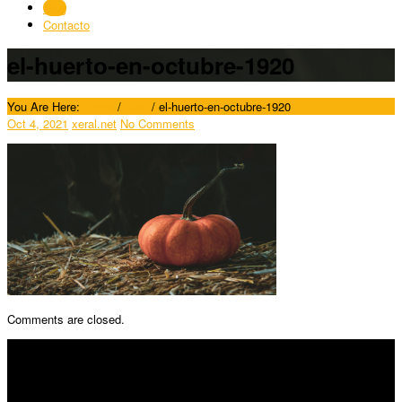
Blog
Contacto
el-huerto-en-octubre-1920
You Are Here:
Home
/
Blog
/
el-huerto-en-octubre-1920
Oct 4, 2021
xeral.net
No Comments
Comments are closed.
SÍGUENOS
Horario: