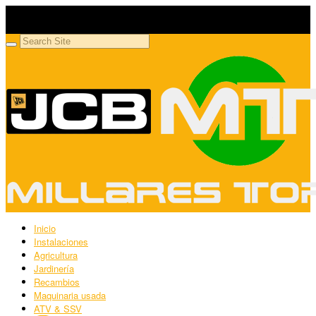
Millares Torrón SL
Maquinaria agrícola y jardinería
Inicio
Instalaciones
Agricultura
Jardinería
Recambios
Maquinaria usada
ATV & SSV