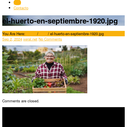
Blog
Contacto
el-huerto-en-septiembre-1920.jpg
You Are Here:
Home
/
Blog
/
el-huerto-en-septiembre-1920.jpg
Sep 2, 2024
xeral.net
No Comments
Comments are closed.
SÍGUENOS
Horario: