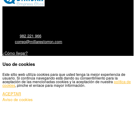
Millares Torrón SL:
Teléfono:
982 221 966
Email:
correo@millarestorron.com
Carretera Santiago, 5 - 27210 Lugo
¿Cómo llegar?
Uso de cookies
Este sitio web utiliza cookies para que usted tenga la mejor experiencia de
usuario. Si continúa navegando está dando su consentimiento para la
aceptación de las mencionadas cookies y la aceptación de nuestra
política de
cookies
, pinche el enlace para mayor información.
ACEPTAR
Aviso de cookies