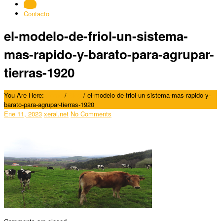
Blog
Contacto
el-modelo-de-friol-un-sistema-
mas-rapido-y-barato-para-agrupar-
tierras-1920
You Are Here:
Home
/
Blog
/
el-modelo-de-friol-un-sistema-mas-rapido-y-
barato-para-agrupar-tierras-1920
Ene 11, 2023
xeral.net
No Comments