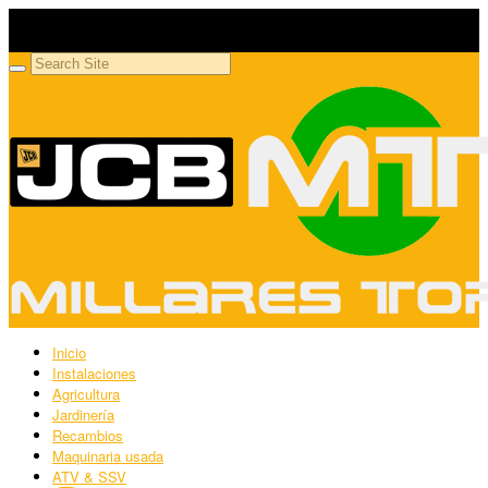
Millares Torrón SL
Maquinaria agrícola y jardinería
Inicio
Instalaciones
Agricultura
Jardinería
Recambios
Maquinaria usada
ATV & SSV