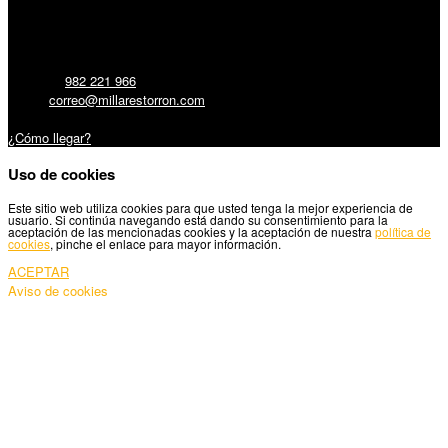
Millares Torrón SL:
Teléfono:
982 221 966
Email:
correo@millarestorron.com
Carretera Santiago, 5 - 27210 Lugo
¿Cómo llegar?
Uso de cookies
Este sitio web utiliza cookies para que usted tenga la mejor experiencia de
usuario. Si continúa navegando está dando su consentimiento para la
aceptación de las mencionadas cookies y la aceptación de nuestra
política de
cookies
, pinche el enlace para mayor información.
ACEPTAR
Aviso de cookies