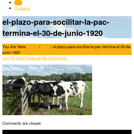
Blog
Contacto
el-plazo-para-socilitar-la-pac-
termina-el-30-de-junio-1920
You Are Here:
Home
/
Blog
/
el-plazo-para-socilitar-la-pac-termina-el-30-de-
junio-1920
Jun 19, 2023
xeral.net
No Comments
Comments are closed.
SÍGUENOS