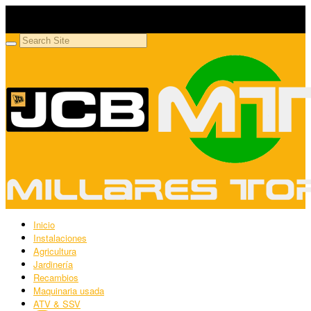
Millares Torrón SL
Maquinaria agrícola y jardinería
Inicio
Instalaciones
Agricultura
Jardinería
Recambios
Maquinaria usada
ATV & SSV