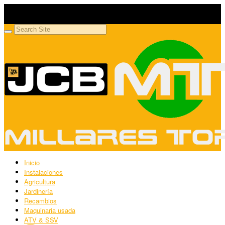
Millares Torrón SL
Maquinaria agrícola y jardinería
Inicio
Instalaciones
Agricultura
Jardinería
Recambios
Maquinaria usada
ATV & SSV