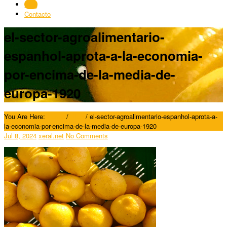
Blog
Contacto
el-sector-agroalimentario-
espanhol-aprota-a-la-economia-
por-encima-de-la-media-de-
europa-1920
You Are Here:
Home
/
Blog
/
el-sector-agroalimentario-espanhol-aprota-a-
la-economia-por-encima-de-la-media-de-europa-1920
Jul 8, 2024
xeral.net
No Comments