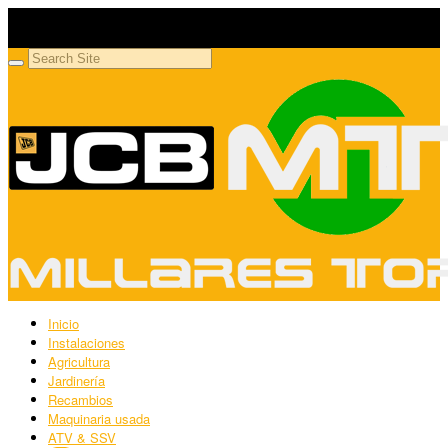
Millares Torrón SL
Maquinaria agrícola y jardinería
Inicio
Instalaciones
Agricultura
Jardinería
Recambios
Maquinaria usada
ATV & SSV