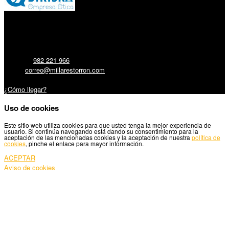
Millares Torrón SL:
Teléfono:
982 221 966
Email:
correo@millarestorron.com
Carretera Santiago, 5 - 27210 Lugo
¿Cómo llegar?
Uso de cookies
Este sitio web utiliza cookies para que usted tenga la mejor experiencia de
usuario. Si continúa navegando está dando su consentimiento para la
aceptación de las mencionadas cookies y la aceptación de nuestra
política de
cookies
, pinche el enlace para mayor información.
ACEPTAR
Aviso de cookies