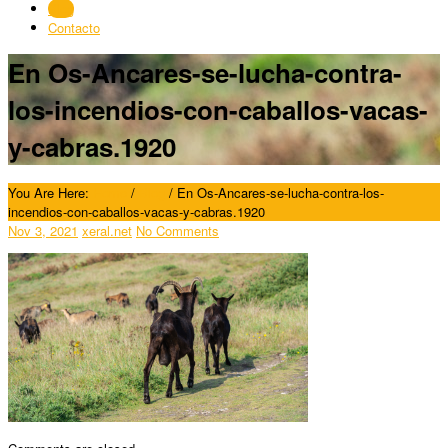
Blog
Contacto
En Os-Ancares-se-lucha-contra-
los-incendios-con-caballos-vacas-
y-cabras.1920
You Are Here:
Home
/
Blog
/
En Os-Ancares-se-lucha-contra-los-
incendios-con-caballos-vacas-y-cabras.1920
Nov 3, 2021
xeral.net
No Comments