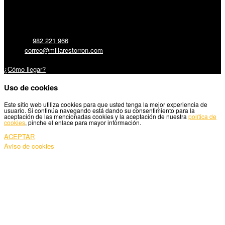
Millares Torrón SL:
Teléfono:
982 221 966
Email:
correo@millarestorron.com
Carretera Santiago, 5 - 27210 Lugo
¿Cómo llegar?
Uso de cookies
Este sitio web utiliza cookies para que usted tenga la mejor experiencia de
usuario. Si continúa navegando está dando su consentimiento para la
aceptación de las mencionadas cookies y la aceptación de nuestra
política de
cookies
, pinche el enlace para mayor información.
ACEPTAR
Aviso de cookies