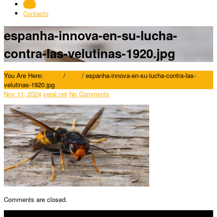
Blog
Contacto
espanha-innova-en-su-lucha-
contra-las-velutinas-1920.jpg
You Are Here:
Home
/
Blog
/
espanha-innova-en-su-lucha-contra-las-
velutinas-1920.jpg
Nov 11, 2024
xeral.net
No Comments
Comments are closed.
SÍGUENOS