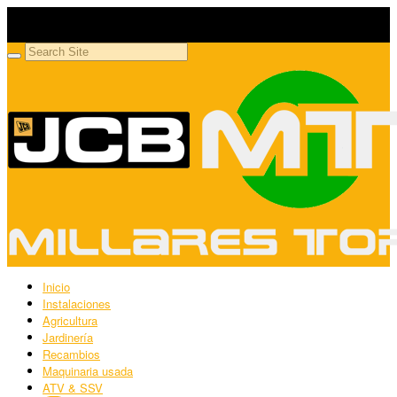
Millares Torrón SL
Maquinaria agrícola y jardinería
Inicio
Instalaciones
Agricultura
Jardinería
Recambios
Maquinaria usada
ATV & SSV