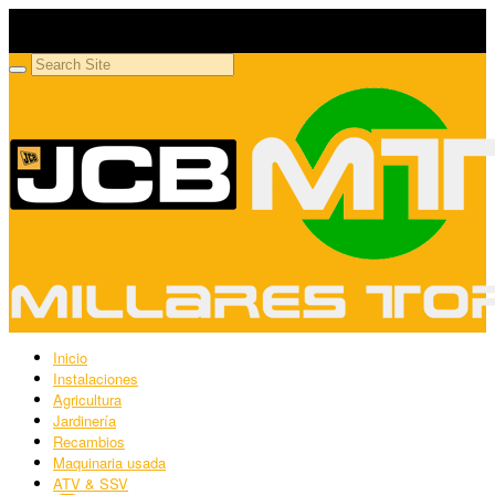
Millares Torrón SL
Maquinaria agrícola y jardinería
Inicio
Instalaciones
Agricultura
Jardinería
Recambios
Maquinaria usada
ATV & SSV