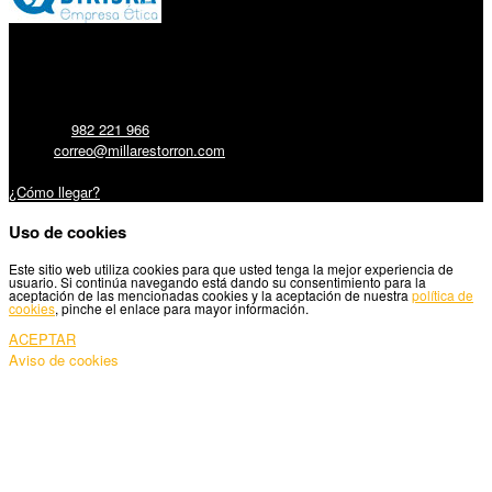
Millares Torrón SL:
Teléfono:
982 221 966
Email:
correo@millarestorron.com
Carretera Santiago, 5 - 27210 Lugo
¿Cómo llegar?
Uso de cookies
Este sitio web utiliza cookies para que usted tenga la mejor experiencia de
usuario. Si continúa navegando está dando su consentimiento para la
aceptación de las mencionadas cookies y la aceptación de nuestra
política de
cookies
, pinche el enlace para mayor información.
ACEPTAR
Aviso de cookies