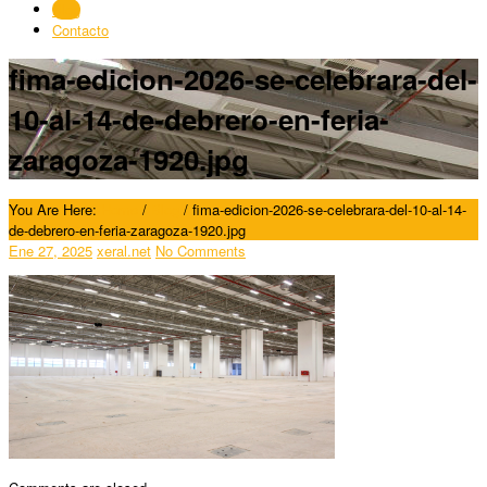
Blog
Contacto
fima-edicion-2026-se-celebrara-del-
10-al-14-de-debrero-en-feria-
zaragoza-1920.jpg
You Are Here:
Home
/
Blog
/
fima-edicion-2026-se-celebrara-del-10-al-14-
de-debrero-en-feria-zaragoza-1920.jpg
Ene 27, 2025
xeral.net
No Comments