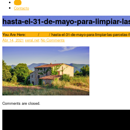
Blog
Contacto
hasta-el-31-de-mayo-para-limpiar-la
You Are Here:
Home
/
Blog
/
hasta-el-31-de-mayo-para-limpiar-las-parcelas-
Abr 14, 2021
xeral.net
No Comments
Comments are closed.
SÍGUENOS
Horario: