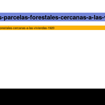
s-parcelas-forestales-cercanas-a-las
forestales-cercanas-a-las-viviendas-1920