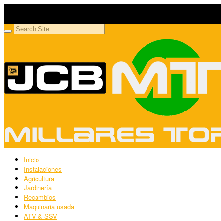
Millares Torrón SL
Maquinaria agrícola y jardinería
Inicio
Instalaciones
Agricultura
Jardinería
Recambios
Maquinaria usada
ATV & SSV