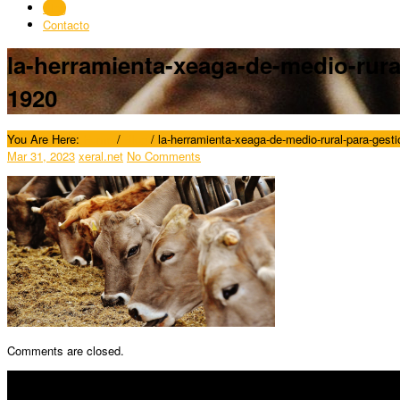
Blog
Contacto
la-herramienta-xeaga-de-medio-rural
1920
You Are Here:
Home
/
Blog
/
la-herramienta-xeaga-de-medio-rural-para-gestio
Mar 31, 2023
xeral.net
No Comments
Comments are closed.
SÍGUENOS