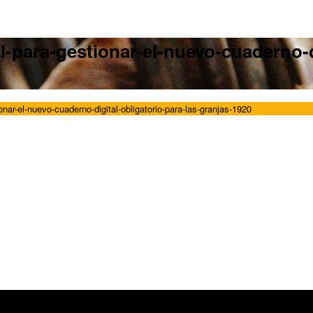
-para-gestionar-el-nuevo-cuaderno-di
nar-el-nuevo-cuaderno-digital-obligatorio-para-las-granjas-1920