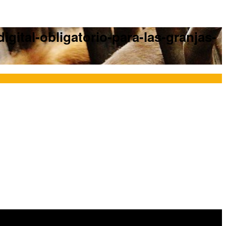
gital-obligatorio-para-las-granjas-