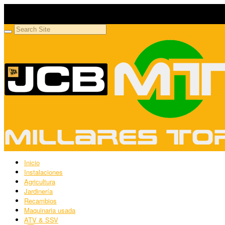
Millares Torrón SL
Maquinaria agrícola y jardinería
Inicio
Instalaciones
Agricultura
Jardinería
Recambios
Maquinaria usada
ATV & SSV