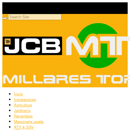
Millares Torrón SL
Maquinaria agrícola y jardinería
Inicio
Instalaciones
Agricultura
Jardinería
Recambios
Maquinaria usada
ATV & SSV