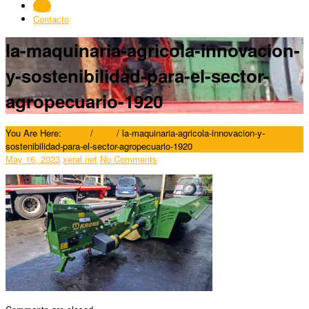
Blog
Contacto
la-maquinaria-agricola-innovacion-
y-sostenibilidad-para-el-sector-
agropecuario-1920
You Are Here:
Home
/
Blog
/
la-maquinaria-agricola-innovacion-y-
sostenibilidad-para-el-sector-agropecuario-1920
May 16, 2023
xeral.net
No Comments