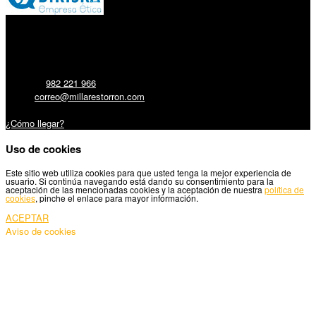
Millares Torrón SL:
Teléfono:
982 221 966
Email:
correo@millarestorron.com
Carretera Santiago, 5 - 27210 Lugo
¿Cómo llegar?
Uso de cookies
Este sitio web utiliza cookies para que usted tenga la mejor experiencia de
usuario. Si continúa navegando está dando su consentimiento para la
aceptación de las mencionadas cookies y la aceptación de nuestra
política de
cookies
, pinche el enlace para mayor información.
ACEPTAR
Aviso de cookies