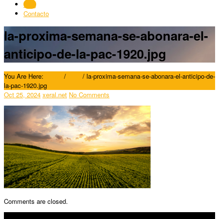
Blog
Contacto
la-proxima-semana-se-abonara-el-
anticipo-de-la-pac-1920.jpg
You Are Here:
Home
/
Blog
/
la-proxima-semana-se-abonara-el-anticipo-de-
la-pac-1920.jpg
Oct 25, 2024
xeral.net
No Comments
Comments are closed.
SÍGUENOS