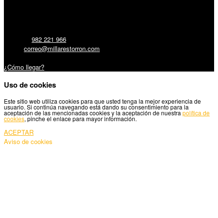
Millares Torrón SL:
Teléfono:
982 221 966
Email:
correo@millarestorron.com
Carretera Santiago, 5 - 27210 Lugo
¿Cómo llegar?
Uso de cookies
Este sitio web utiliza cookies para que usted tenga la mejor experiencia de
usuario. Si continúa navegando está dando su consentimiento para la
aceptación de las mencionadas cookies y la aceptación de nuestra
política de
cookies
, pinche el enlace para mayor información.
ACEPTAR
Aviso de cookies