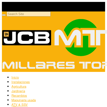
Millares Torrón SL
Maquinaria agrícola y jardinería
Inicio
Instalaciones
Agricultura
Jardinería
Recambios
Maquinaria usada
ATV & SSV