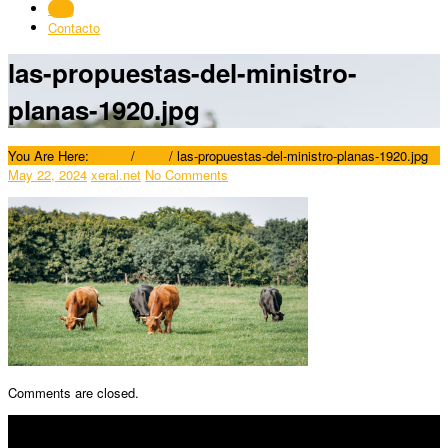
Blog
Contacto
las-propuestas-del-ministro-
planas-1920.jpg
You Are Here:
Home
/
Blog
/
las-propuestas-del-ministro-planas-1920.jpg
May 22, 2024
xeral.net
No Comments
Comments are closed.
SÍGUENOS