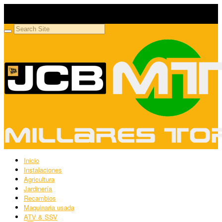
Millares Torrón SL
Maquinaria agrícola y jardinería
Inicio
Instalaciones
Agricultura
Jardinería
Recambios
Maquinaria usada
ATV & SSV