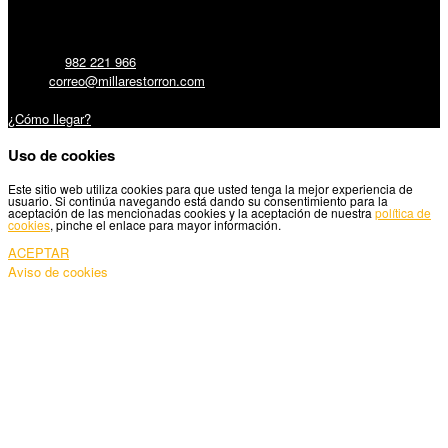
Millares Torrón SL:
Teléfono:
982 221 966
Email:
correo@millarestorron.com
Carretera Santiago, 5 - 27210 Lugo
¿Cómo llegar?
Uso de cookies
Este sitio web utiliza cookies para que usted tenga la mejor experiencia de
usuario. Si continúa navegando está dando su consentimiento para la
aceptación de las mencionadas cookies y la aceptación de nuestra
política de
cookies
, pinche el enlace para mayor información.
ACEPTAR
Aviso de cookies