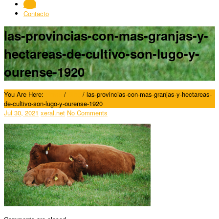
Blog
Contacto
las-provincias-con-mas-granjas-y-
hectareas-de-cultivo-son-lugo-y-
ourense-1920
You Are Here:
Home
/
Blog
/
las-provincias-con-mas-granjas-y-hectareas-
de-cultivo-son-lugo-y-ourense-1920
Jul 30, 2021
xeral.net
No Comments