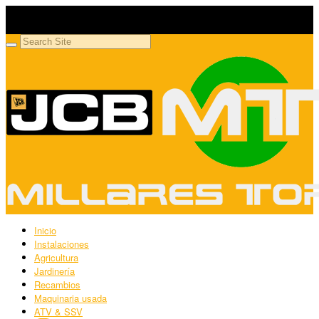
Millares Torrón SL
Maquinaria agrícola y jardinería
Inicio
Instalaciones
Agricultura
Jardinería
Recambios
Maquinaria usada
ATV & SSV