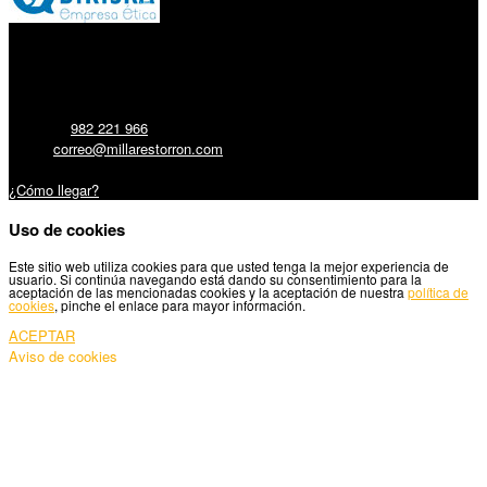
Millares Torrón SL:
Teléfono:
982 221 966
Email:
correo@millarestorron.com
Carretera Santiago, 5 - 27210 Lugo
¿Cómo llegar?
Uso de cookies
Este sitio web utiliza cookies para que usted tenga la mejor experiencia de
usuario. Si continúa navegando está dando su consentimiento para la
aceptación de las mencionadas cookies y la aceptación de nuestra
política de
cookies
, pinche el enlace para mayor información.
ACEPTAR
Aviso de cookies