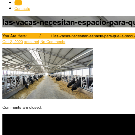
Blog
Contacto
las-vacas-necesitan-espacio-para-q
You Are Here:
Home
/
Blog
/
las-vacas-necesitan-espacio-para-que-la-prod
Oct 2, 2023
xeral.net
No Comments
Comments are closed.
SÍGUENOS
Horario: