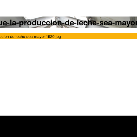
ue-la-produccion-de-leche-sea-mayor
uccion-de-leche-sea-mayor-1920.jpg