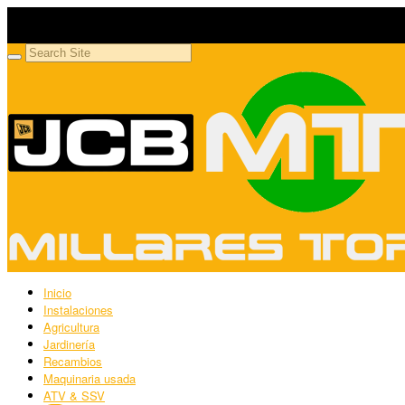
Millares Torrón SL
Maquinaria agrícola y jardinería
Inicio
Instalaciones
Agricultura
Jardinería
Recambios
Maquinaria usada
ATV & SSV